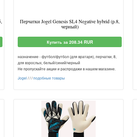
5,
Перчатки Jogel Genesis SL4 Negative hybrid (р.8,
черный)
Купить за 208.34 RUR
назначение - футбол/футбол (для вратаря), перчатки, 8,
для взрослых, белый/синий/черный
Не пропускайте акции и распродажи в нашем магазине.
Jogel
/
/
/
подобные товары