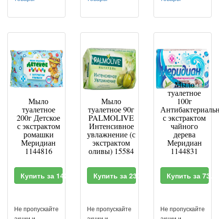
Мыло
туалетное
Мыло
Мыло
100г
туалетное
туалетное 90г
Антибактериаль
200г Детское
PALMOLIVE
с экстрактом
с экстрактом
Интенсивное
чайного
ромашки
увлажнение (с
дерева
Меридиан
экстрактом
Меридиан
1144816
оливы) 15584
1144831
Купить за 142.4 RUR
Купить за 230.4 RUR
Купить за 73.6
Не пропускайте
Не пропускайте
Не пропускайте
акции и
акции и
акции и