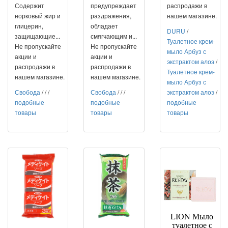
Содержит
предупреждает
распродажи в
норковый жир и
раздражения,
нашем магазине.
глицерин,
обладает
DURU
/
защищающие...
смягчающим и...
Туалетное крем-
Не пропускайте
Не пропускайте
мыло Арбуз с
акции и
акции и
экстрактом алоэ
/
распродажи в
распродажи в
Туалетное крем-
нашем магазине.
нашем магазине.
мыло Арбуз с
Свобода
/
/
/
Свобода
/
/
/
экстрактом алоэ
/
подобные
подобные
подобные
товары
товары
товары
LION Мыло
туалетное с