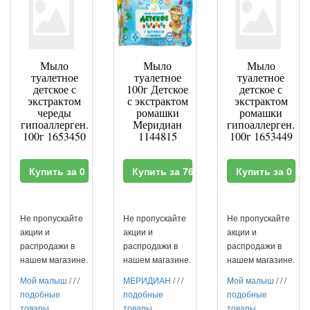
Мыло
Мыло
Мыло
туалетное
туалетное
туалетное
детское с
100г Детское
детское с
экстрактом
с экстрактом
экстрактом
череды
ромашки
ромашки
гипоаллерген.
Меридиан
гипоаллерген.
100г 1653450
1144815
100г 1653449
Купить за 0 RUR
Купить за 76.8 RUR
Купить за 0 RU
Не пропускайте
Не пропускайте
Не пропускайте
акции и
акции и
акции и
распродажи в
распродажи в
распродажи в
нашем магазине.
нашем магазине.
нашем магазине.
Мой малыш
/
/
/
МЕРИДИАН
/
/
/
Мой малыш
/
/
/
подобные
подобные
подобные
товары
товары
товары