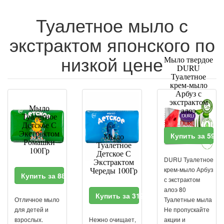
Туалетное мыло с
экстрактом японского по
низкой цене
Мыло твердое
DURU
Туалетное
крем-мыло
Арбуз с
экстрактом
Мыло
алоэ
Туалетное
Детское С
Экстрактом
Купить за 59 
Мыло
Ромашки
Туалетное
100Гр
Детское С
DURU Туалетное
Экстрактом
Череды 100Гр
крем-мыло Арбуз
Купить за 88 RUR
с экстрактом
алоэ 80
Купить за 319 RUR
Отличное мыло
Туалетные мыла
для детей и
Не пропускайте
взрослых.
Нежно очищает,
акции и