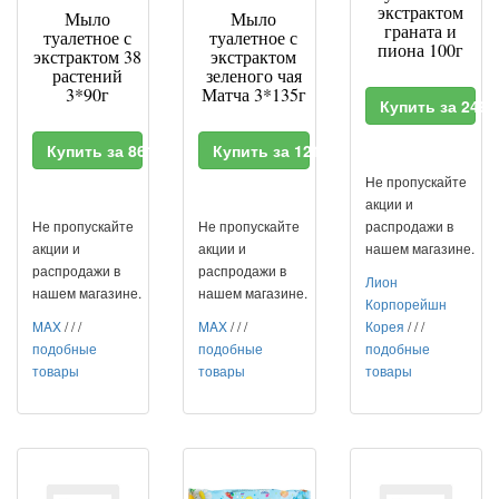
экстрактом
Мыло
Мыло
граната и
туалетное с
туалетное с
пиона 100г
экстрактом 38
экстрактом
растений
зеленого чая
3*90г
Матча 3*135г
Купить за 249
Купить за 861 RUR
Купить за 1216 RUR
Не пропускайте
акции и
Не пропускайте
Не пропускайте
распродажи в
акции и
акции и
нашем магазине.
распродажи в
распродажи в
Лион
нашем магазине.
нашем магазине.
Корпорейшн
MAX
/
/
/
MAX
/
/
/
Корея
/
/
/
подобные
подобные
подобные
товары
товары
товары