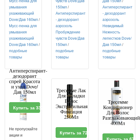
Мусс-пенка для
чувств Dove/Дав
Дав 150мл
/
умывания
150мл
/
Антиперспирант
ухаживающий
Антиперспирант
- дезодорант
Dove/Дав 160мл
/
- дезодорант
аэрозоль
Мусс-пенка для
аэрозоль
Невидимый
умывания
Пробуждение
Нежность
ухаживающий
чувств Dove/Дав
лепестков Dove/
Dove/Дав 160мл
/
150мл
/
Дав 150мл
/
подобные
подобные
подобные
товары
товары
товары
Антиперспирант-
дезодорант
спрей Красота
и уход Dove/
Тресемме Лак
Дав 150мл
Для Укладки
Волос
Тресемме
Экстрасильная
Кондиционер
Купить за 337 RUR
Фиксация
Для Волос
250Мл
Разглаживающий
400Мл
Не пропускайте
Купить за 723 RUR
акции и
Купить за 674