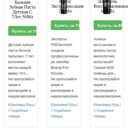
Волос
Шампунь
Бальзам
Экстрафиксация
Восстанавливаю
Зубная Паста
250Мл
650Мл
Детская С
7Лет 50Мл
Купить за 721 RUR
Купить за 850
Купить за 160 RUR
Эксперты
Хочешь
Детская зубная
TRESemmé®
восстановить
паста Лесной
создали
волосы после
бальзам с 7 лет
профессиональн
многолетних
исполняет
ую линейку
испытаний?
мечты каждой
Beauty-Full
Скорая SOS-
мамы! Это...
Volume...
помощь для...
Не пропускайте
Не пропускайте
Не пропускайте
акции и
акции и
акции и
распродажи в
распродажи в
распродажи в
нашем магазине.
нашем магазине.
нашем магазине.
Юнилевер Русь
/
Юнилевер Русь
/
Юнилевер Русь
/
/
/
подобные
/
/
подобные
/
/
подобные
товары
товары
товары