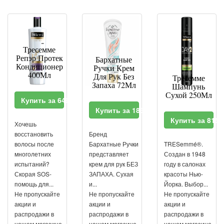
Тресемме
Репэр Протек
Бархатные
Кондиционер
Ручки Крем
400Мл
Для Рук Без
Тресемме
Запаха 72Мл
Шампунь
Сухой 250Мл
Купить за 649 RUR
Купить за 186 RUR
Купить за 815
Хочешь
восстановить
Бренд
волосы после
Бархатные Ручки
TRESemmé®.
многолетних
представляет
Создан в 1948
испытаний?
крем для рук БЕЗ
году в салонах
Скорая SOS-
ЗАПАХА. Сухая
красоты Нью-
помощь для...
и...
Йорка. Выбор...
Не пропускайте
Не пропускайте
Не пропускайте
акции и
акции и
акции и
распродажи в
распродажи в
распродажи в
нашем магазине.
нашем магазине.
нашем магазине.