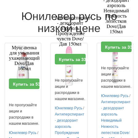
аэрозоль
Невидимый
Юнилевер русь по
Нежность
Антиперспирант
лепестков
низкой цене
- дезодорант
Dove/Дав
аэрозоль
150мл
Пробуждение
чувств Dove/
Дав 150мл
Купить за 337
Мусс-пенка
для умывания
ухаживающий
Купить за 337 RUR
Dove/Дав
160мл
Не пропускайте
акции и
Не пропускайте
распродажи в
Купить за 533 RUR
акции и
нашем магазине.
распродажи в
Юнилевер Русь
/
нашем магазине.
Антиперспирант
Не пропускайте
Юнилевер Русь
/
- дезодорант
акции и
Антиперспирант
аэрозоль
распродажи в
- дезодорант
Невидимый
нашем магазине.
аэрозоль
Нежность
Юнилевер Русь
/
Пробуждение
лепестков Dove/